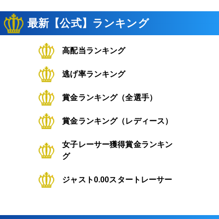
最新【公式】ランキング
高配当ランキング
逃げ率ランキング
賞金ランキング（全選手）
賞金ランキング（レディース）
女子レーサー獲得賞金ランキン
グ
ジャスト0.00スタートレーサー