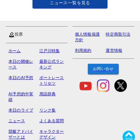
ニュース一覧を見る
投票
個人情報保護
特定商取引法
方針
利用規約
運営情報
ホーム
江戸川特集
本日の開催レ
最新公式ラン
ース
キング
お問い合せ
本日のAI予想
ボートレース
トリセツ
AI予想的中実
用語辞典
績
本日のライブ
リンク集
ニュース
よくある質問
競艇アドバイ
キャラクター
ザーとは
デザイン