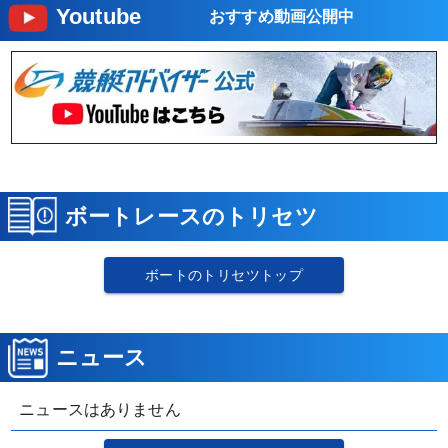
Youtube
おすすめ動画公開中
ボートレースのトリセツ
ボートのトリセツトップ
ニュース
ニュースはありません