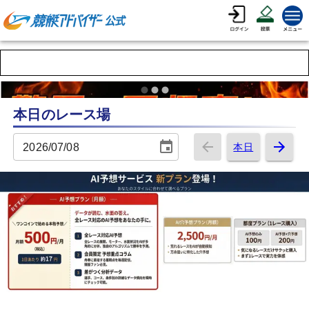
本日のレース場
2026
/
07
/
08
本日