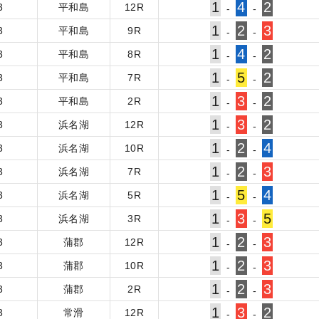
1
4
2
3
平和島
12
R
-
-
1
2
3
3
平和島
9
R
-
-
1
4
2
3
平和島
8
R
-
-
1
5
2
3
平和島
7
R
-
-
1
3
2
3
平和島
2
R
-
-
1
3
2
3
浜名湖
12
R
-
-
1
2
4
3
浜名湖
10
R
-
-
1
2
3
3
浜名湖
7
R
-
-
1
5
4
3
浜名湖
5
R
-
-
1
3
5
3
浜名湖
3
R
-
-
1
2
3
3
蒲郡
12
R
-
-
1
2
3
3
蒲郡
10
R
-
-
1
2
3
3
蒲郡
2
R
-
-
1
3
2
3
常滑
12
R
-
-