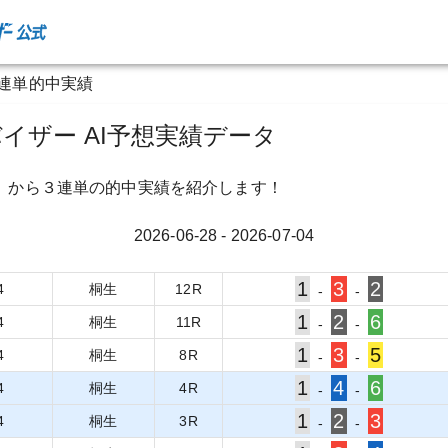
３連単的中実績
イザー AI予想実績データ
）から３連単の的中実績を紹介します！
2026-06-28
-
2026-07-04
1
3
2
4
桐生
12
R
-
-
1
2
6
4
桐生
11
R
-
-
1
3
5
4
桐生
8
R
-
-
1
4
6
4
桐生
4
R
-
-
1
2
3
4
桐生
3
R
-
-