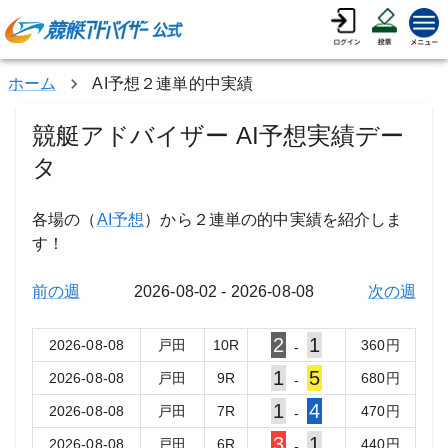
ホーム
AI予想２連単的中実績
競艇アドバイザー AI予想実績デー
タ
各場の（
AI予想
）から２連単の的中実績を紹介しま
す！
前の週
2026-08-02
-
2026-08-08
次の週
2
1
2026-08-08
戸田
10
R
360
円
-
1
5
2026-08-08
戸田
9
R
680
円
-
1
4
2026-08-08
戸田
7
R
470
円
-
3
1
2026-08-08
戸田
6
R
440
円
-