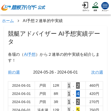
ホーム
AI予想２連単的中実績
競艇アドバイザー AI予想実績デー
タ
各場の（
AI予想
）から２連単の的中実績を紹介しま
す！
前の週
2024-05-26
-
2024-06-01
次の週
1
2
2024-06-01
戸田
12
R
460
円
-
1
4
2024-06-01
戸田
8
R
420
円
-
1
2
2024-06-01
戸田
3
R
270
円
-
1
5
2024-06-01
浜名湖
12
R
750
円
-