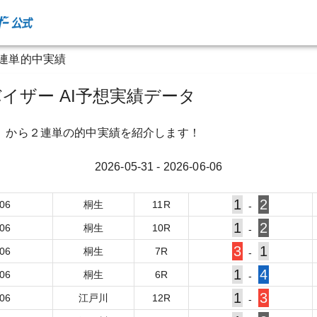
２連単的中実績
イザー AI予想実績データ
）から２連単の的中実績を紹介します！
2026-05-31
-
2026-06-06
1
2
-06
桐生
11
R
-
1
2
-06
桐生
10
R
-
3
1
-06
桐生
7
R
-
1
4
-06
桐生
6
R
-
1
3
-06
江戸川
12
R
-