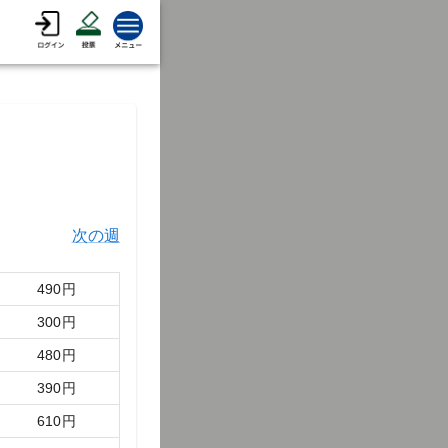
次の週
490
円
300
円
480
円
390
円
610
円