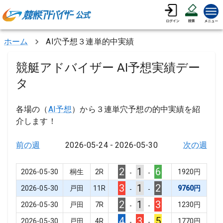
ホーム
AI穴予想３連単的中実績
競艇アドバイザー AI予想実績デー
タ
各場の（
AI予想
）から３連単穴予想の的中実績を紹
介します！
前の週
2026-05-24
-
2026-05-30
次の週
2
1
6
2026-05-30
桐生
2
R
1920
円
-
-
3
1
2
2026-05-30
戸田
11
R
9760
円
-
-
2
1
3
2026-05-30
戸田
7
R
1230
円
-
-
4
3
5
2026-05-30
戸田
4
R
1770
円
-
-