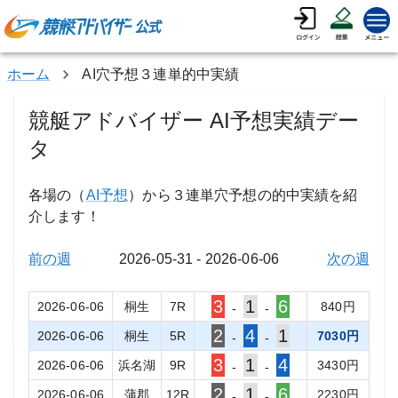
ホーム
AI穴予想３連単的中実績
競艇アドバイザー AI予想実績デー
タ
各場の（
AI予想
）から３連単穴予想の的中実績を紹
介します！
前の週
2026-05-31
-
2026-06-06
次の週
3
1
6
2026-06-06
桐生
7
R
840
円
-
-
2
4
1
2026-06-06
桐生
5
R
7030
円
-
-
3
1
4
2026-06-06
浜名湖
9
R
3430
円
-
-
2
1
6
2026-06-06
蒲郡
12
R
2230
円
-
-