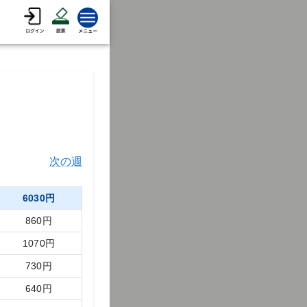
次の週
6030
円
860
円
1070
円
730
円
640
円