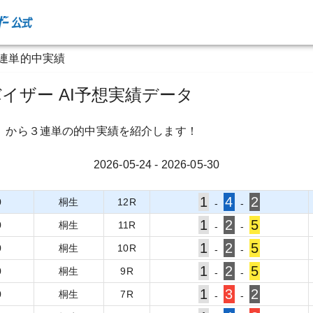
３連単的中実績
イザー AI予想実績データ
）から３連単の的中実績を紹介します！
2026-05-24
-
2026-05-30
1
4
2
0
桐生
12
R
-
-
1
2
5
0
桐生
11
R
-
-
1
2
5
0
桐生
10
R
-
-
1
2
5
0
桐生
9
R
-
-
1
3
2
0
桐生
7
R
-
-