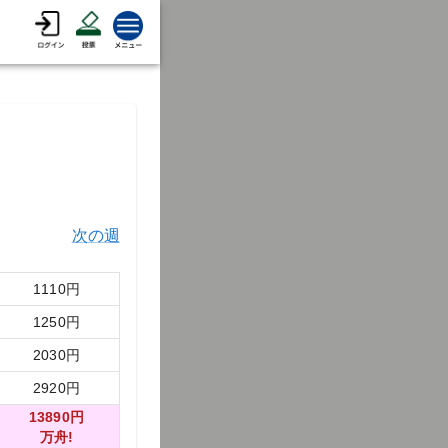
次の週
1110
円
1250
円
2030
円
2920
円
13890
円
万舟!