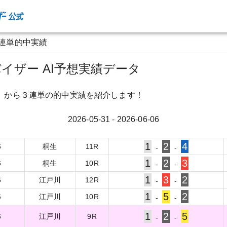
３連単的中実績
イザー AI予想実績データ
）から３連単の的中実績を紹介します！
2026-05-31
-
2026-06-06
1
2
4
6
桐生
11
R
-
-
1
2
3
6
桐生
10
R
-
-
1
3
2
6
江戸川
12
R
-
-
1
5
2
6
江戸川
10
R
-
-
1
2
5
6
江戸川
9
R
-
-