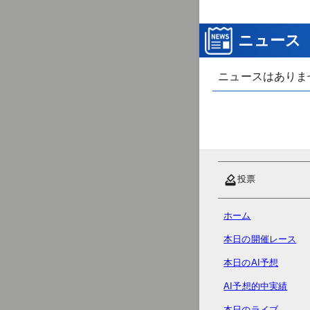
ニュース
ニュースはありま
投票
ホーム
本日の開催レース
本日のAI予想
AI予想的中実績
本日のライブ