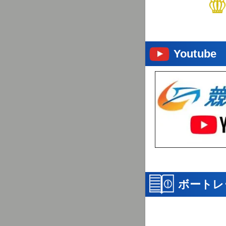
Youtube
ボートレ