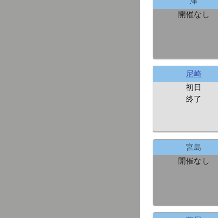
津
開催なし
尼崎
初日
終了
宮島
開催なし