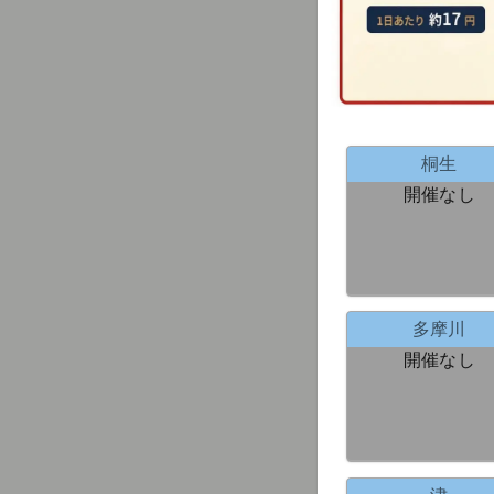
桐生
開催なし
多摩川
開催なし