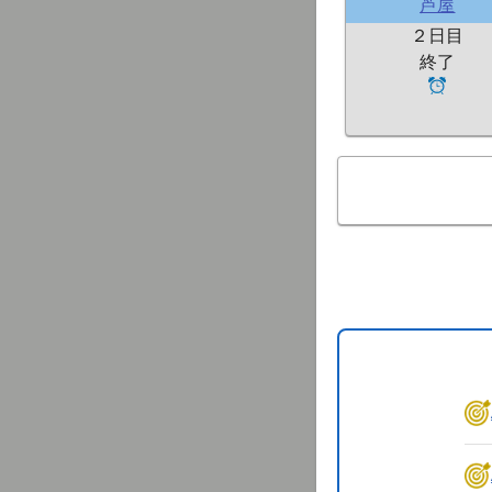
芦屋
２日目
終了