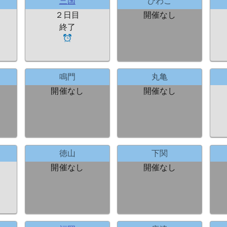
三国
びわこ
２日目
開催なし
終了
鳴門
丸亀
開催なし
開催なし
徳山
下関
開催なし
開催なし