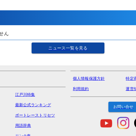
せん
ニュース一覧を見る
個人情報保護方針
特定
利用規約
運営
江戸川特集
最新公式ランキング
お問い合せ
ボートレーストリセツ
用語辞典
リンク集