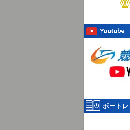
Youtube
ボートレ