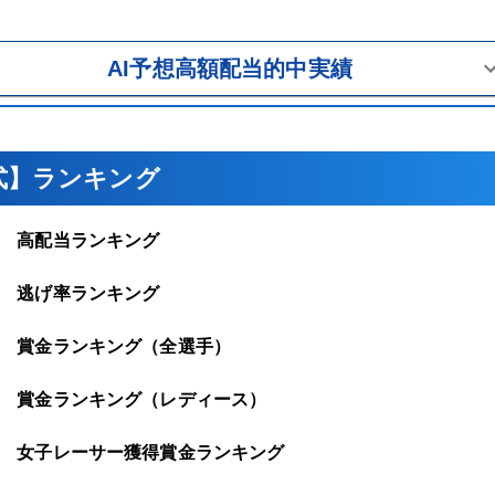
AI予想高額配当的中実績
式】ランキング
高配当ランキング
逃げ率ランキング
賞金ランキング（全選手）
賞金ランキング（レディース）
女子レーサー獲得賞金ランキング