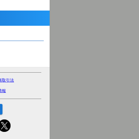
商取引法
情報