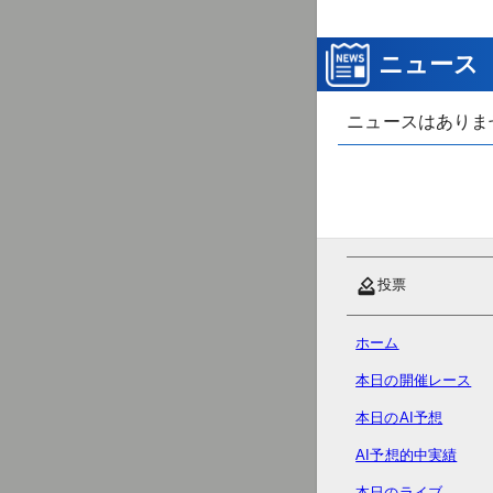
ニュース
ニュースはありま
投票
ホーム
本日の開催レース
本日のAI予想
AI予想的中実績
本日のライブ