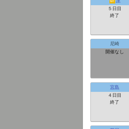
津
５日目
終了
尼崎
開催なし
宮島
４日目
終了