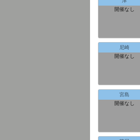
津
開催なし
尼崎
開催なし
宮島
開催なし