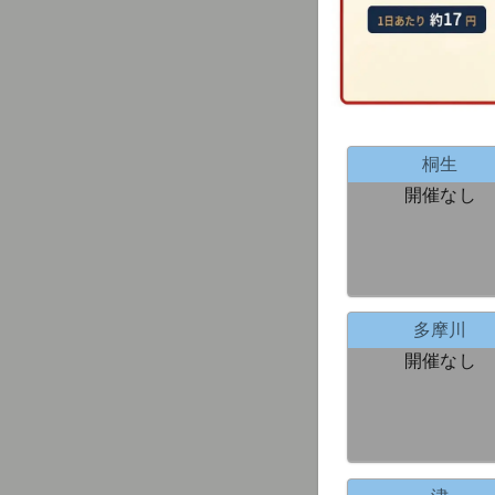
桐生
開催なし
多摩川
開催なし