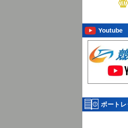
Youtube
ボートレ