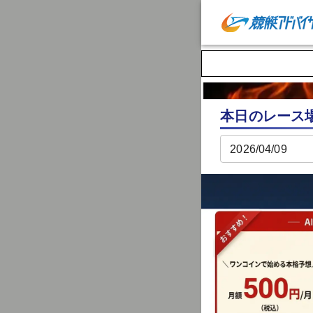
本日のレース
2026
/
04
/
09