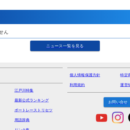
せん
ニュース一覧を見る
個人情報保護方針
特定
利用規約
運営
江戸川特集
最新公式ランキング
お問い合せ
ボートレーストリセツ
用語辞典
リンク集