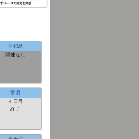
平和島
開催なし
常滑
４日目
終了