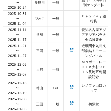
創刊５０周年日
〜
多摩川
一般
刊ゲンダイ杯
2025-10-24
2025-10-31
ＰａｙＰａｙ銀
〜
びわこ
一般
行賞
2025-11-04
2025-11-11
愛知名古屋アジ
〜
常滑
一般
アアジアパラ大
2025-11-17
会協賛競走
2025-11-21
近畿関東九州支
〜
三国
一般
部集結！モーニ
2025-11-27
ングバトル
ＭＮボートレー
2025-12-03
スｉｎ大村９Ｂ
〜
大村
一般
ＴＳ長崎五島開
2025-12-07
設記念
2025-12-13
レノファ山口カ
〜
徳山
G3
ップ
2025-12-19
2025-12-30
〜
三国
一般
初夢賞
2026-01-05