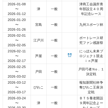
2026-01-08
津商工会議所青
〜
津
一般
年部設立４０周
2026-01-12
年記念レース
2026-01-20
〜
宮島
一般
九州スポーツ杯
2026-01-26
2026-02-01
ボートレース研
〜
江戸川
一般
究ファン感謝祭
2026-02-05
2026-02-11
にっぽん未来プ
〜
芦屋
一般
ロジェクト競走
2026-02-17
ｉｎ芦屋
2026-02-25
戸田巧者Ｎо．１
〜
戸田
一般
決定戦
2026-03-02
2026-03-12
報知新聞社杯争
〜
びわこ
一般
奪びわこ王座決
2026-03-17
定戦
2026-03-24
ＢＴＳ養老開設
〜
津
一般
９周年記念よー
2026-03-30
たんカップ