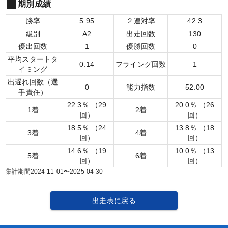
期別成績
勝率
5.95
２連対率
42.3
級別
A2
出走回数
130
優出回数
1
優勝回数
0
平均スタートタ
0.14
フライング回数
1
イミング
出遅れ回数（選
0
能力指数
52.00
手責任）
22.3
％ （
29
20.0
％ （
26
1着
2着
回）
回）
18.5
％ （
24
13.8
％ （
18
3着
4着
回）
回）
14.6
％ （
19
10.0
％ （
13
5着
6着
回）
回）
集計期間
2024-11-01
〜
2025-04-30
出走表に戻る