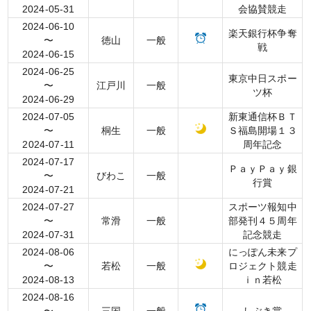
2024-05-31
会協賛競走
2024-06-10
楽天銀行杯争奪
〜
徳山
一般
戦
2024-06-15
2024-06-25
東京中日スポー
〜
江戸川
一般
ツ杯
2024-06-29
2024-07-05
新東通信杯ＢＴ
〜
桐生
一般
Ｓ福島開場１３
2024-07-11
周年記念
2024-07-17
ＰａｙＰａｙ銀
〜
びわこ
一般
行賞
2024-07-21
2024-07-27
スポーツ報知中
〜
常滑
一般
部発刊４５周年
2024-07-31
記念競走
2024-08-06
にっぽん未来プ
〜
若松
一般
ロジェクト競走
2024-08-13
ｉｎ若松
2024-08-16