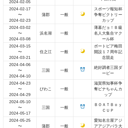
2024-02-05
2024-02-17
スポーツ報知杯
〜
蒲郡
一般
争奪ビクトリー
2024-02-23
カップ
2024-03-02
薄暮だョ！Ｂ級
〜
浜名湖
一般
名人大集合マク
2024-03-08
ール杯
2024-03-15
ボートピア梅田
〜
住之江
一般
開設１７周年記
2024-03-21
念競走
2024-04-06
絶好調者三国ダ
〜
三国
一般
ービー
2024-04-10
2024-04-23
滋賀県知事杯争
〜
びわこ
一般
奪ビナちゃんカ
2024-04-29
ップ
2024-05-10
ＢＯＡＴＢｏｙ
〜
三国
一般
ＣＵＰ
2024-05-17
2024-05-25
愛知名古屋アジ
〜
蒲郡
一般
アアジアパラ大