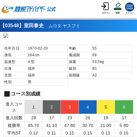
【03548】室田泰史
ムロタ ヤスフミ
生年月日
1970-02-20
年齢
55
身長
164
cm
養成期
69
血液型
A
型
体重
53.3
kg
出身
福井
級別
B1
支部
福井
前期級
A2
性別
男
コース別成績
進入コー
1
2
3
4
5
6
ス
進入回数
28
17
23
26
19
17
複勝率
85.70
41.10
47.80
30.70
21.00
5.80
平均ST
0.12
0.11
0.15
0.15
0.13
0.15