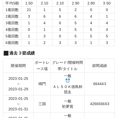
平均S順
1.50
2.10
2.10
2.90
2.80
3.50
1着回数
21
1
5
2
0
0
2着回数
3
6
6
6
4
1
3着回数
1
4
6
5
4
4
4着回数
0
1
3
5
5
4
5着回数
1
3
0
5
5
5
6着回数
1
2
3
3
1
3
過去３節成績
ボートレ
グレード/開催時間
開催期間
節間成績
ース場
帯/タイトル
一般
2023-01-25
～
鳴門
6
6
4
4
4
3
ＡＬＳＯＫ徳島杯
2023-01-29
競走
2023-01-25
一般
～
三国
4
2
6
6
5
6
6
6
3
初夢賞
2023-01-31
一般