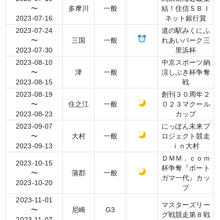
〜
多摩川
一般
結！住信ＳＢＩ
2023-07-16
ネット銀行賞
2023-07-24
道の駅みくにふ
〜
三国
一般
れあいパーク三
2023-07-30
里浜杯
2023-08-10
中京スポーツ納
〜
津
一般
涼しぶき杯争奪
2023-08-15
戦
2023-08-19
創刊３０周年２
〜
住之江
一般
０２３マクール
2023-08-23
カップ
2023-09-07
にっぽん未来プ
〜
大村
一般
ロジェクト競走
2023-09-13
ｉｎ大村
ＤＭＭ．ｃｏｍ
2023-10-15
杯争奪『ボート
〜
蒲郡
一般
ガマ一代』カッ
2023-10-20
プ
2023-11-01
マスターズリー
〜
尼崎
G3
グ戦競走第８戦
2023-11-07