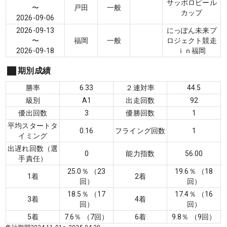
サッポロビール
〜
戸田
一般
カップ
2026-09-06
2026-09-13
にっぽん未来プ
〜
福岡
一般
ロジェクト競走
2026-09-18
ｉｎ福岡
期別成績
勝率
6.33
２連対率
44.5
級別
A1
出走回数
92
優出回数
3
優勝回数
1
平均スタートタ
0.16
フライング回数
1
イミング
出遅れ回数（選
0
能力指数
56.00
手責任）
25.0
％ （
23
19.6
％ （
18
1着
2着
回）
回）
18.5
％ （
17
17.4
％ （
16
3着
4着
回）
回）
5着
7.6
％ （
7
回）
6着
9.8
％ （
9
回）