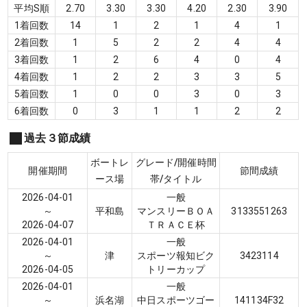
平均S順
2.70
3.30
3.30
4.20
2.30
3.90
1着回数
14
1
2
1
4
1
2着回数
1
5
2
2
4
4
3着回数
1
2
6
4
0
4
4着回数
1
2
2
3
3
5
5着回数
1
0
0
3
0
3
6着回数
0
3
1
1
2
2
過去３節成績
ボートレ
グレード/開催時間
開催期間
節間成績
ース場
帯/タイトル
2026-04-01
一般
～
平和島
マンスリーＢＯＡ
3
1
3
3
5
5
1
2
6
3
2026-04-07
ＴＲＡＣＥ杯
2026-04-01
一般
～
津
スポーツ報知ビク
3
4
2
3
1
1
4
2026-04-05
トリーカップ
2026-04-01
一般
～
浜名湖
中日スポーツゴー
1
4
1
1
3
4
F
3
2