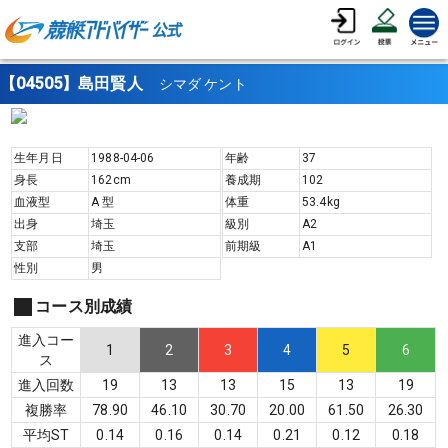
【04505】島田賢人
シマダ ケント
生年月日
1988-04-06
年齢
37
身長
162
cm
養成期
102
血液型
A
型
体重
53.4
kg
出身
埼玉
級別
A2
支部
埼玉
前期級
A1
性別
男
コース別成績
進入コー
1
2
3
4
5
6
ス
進入回数
19
13
13
15
13
19
複勝率
78.90
46.10
30.70
20.00
61.50
26.30
平均ST
0.14
0.16
0.14
0.21
0.12
0.18