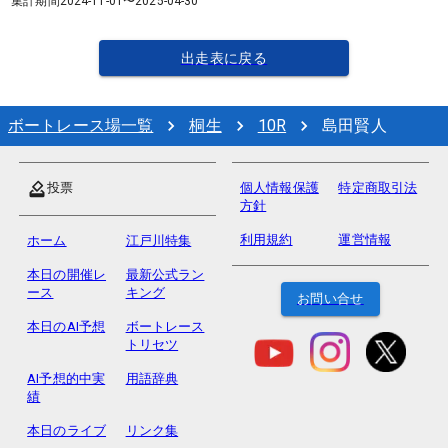
集計期間
2024-11-01
〜
2025-04-30
出走表に戻る
ボートレース場一覧
桐生
10
R
島田賢人
投票
個人情報保護
特定商取引法
方針
利用規約
運営情報
ホーム
江戸川特集
本日の開催レ
最新公式ラン
ース
キング
お問い合せ
本日のAI予想
ボートレース
トリセツ
AI予想的中実
用語辞典
績
本日のライブ
リンク集