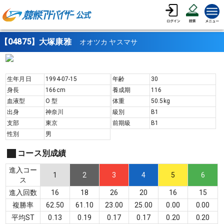
【04875】大塚康雅
オオツカ ヤスマサ
生年月日
1994-07-15
年齢
30
身長
166
cm
養成期
116
血液型
O
型
体重
50.5
kg
出身
神奈川
級別
B1
支部
東京
前期級
B1
性別
男
コース別成績
進入コー
1
2
3
4
5
6
ス
進入回数
16
18
26
20
16
15
複勝率
62.50
61.10
23.00
25.00
0.00
0.00
平均ST
0.13
0.19
0.17
0.17
0.20
0.20