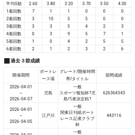
平均S順
2.60
3.80
3.20
3.70
3.50
4.30
1着回数
7
1
1
0
0
0
2着回数
3
10
5
5
0
0
3着回数
3
3
5
4
2
3
4着回数
0
3
9
5
7
1
5着回数
1
0
4
2
5
5
6着回数
2
1
2
3
2
6
過去３節成績
ボートレ
グレード/開催時間
開催期間
節間成績
ース場
帯/タイトル
2026-04-01
一般
～
児島
スポーツ報知杯?児
6
2
6
3
6
4
3
4
3
2026-04-07
島巧者決定戦?
一般
2026-04-01
関東日刊紙ボート
～
江戸川
4
4
3
1
1
6
レース記者クラブ
2026-04-05
杯
一般