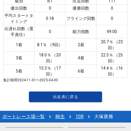
級別
B1
出走回数
111
優出回数
0
優勝回数
0
平均スタートタ
0.18
フライング回数
0
イミング
出遅れ回数（選
0
能力指数
49.00
手責任）
20.7
％ （
23
1着
8.1
％ （
9
回）
2着
回）
18.0
％ （
20
22.5
％ （
25
3着
4着
回）
回）
15.3
％ （
17
14.4
％ （
16
5着
6着
回）
回）
集計期間
2024-11-01
〜
2025-04-30
出走表に戻る
ボートレース場一覧
桐生
10
R
大塚康雅