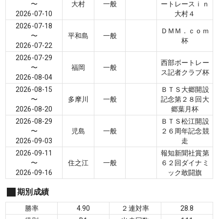
〜
大村
一般
ートレースｉｎ
2026-07-10
大村４
2026-07-18
ＤＭＭ．ｃｏｍ
〜
平和島
一般
杯
2026-07-22
2026-07-29
西部ボートレー
〜
福岡
一般
ス記者クラブ杯
2026-08-04
2026-08-15
ＢＴＳ大郷開設
〜
多摩川
一般
記念第２８回大
2026-08-20
郷葉月杯
2026-08-29
ＢＴＳ松江開設
〜
児島
一般
２６周年記念競
2026-09-03
走
2026-09-11
報知新聞社賞第
〜
住之江
一般
６２回ダイナミ
2026-09-16
ック敢闘旗
期別成績
勝率
4.90
２連対率
28.8