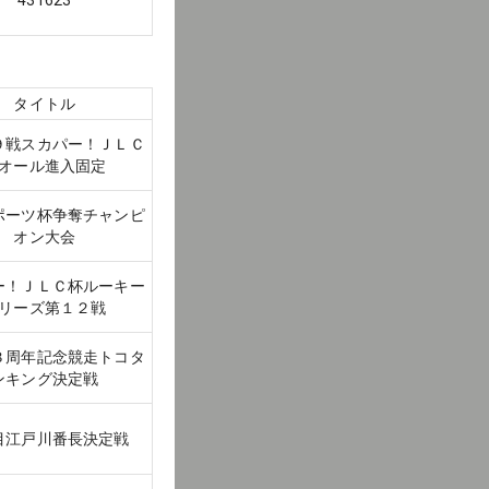
4
3
1
6
2
3
タイトル
９戦スカパー！ＪＬＣ
オール進入固定
ポーツ杯争奪チャンピ
オン大会
ー！ＪＬＣ杯ルーキー
リーズ第１２戦
３周年記念競走トコタ
ンキング決定戦
目江戸川番長決定戦