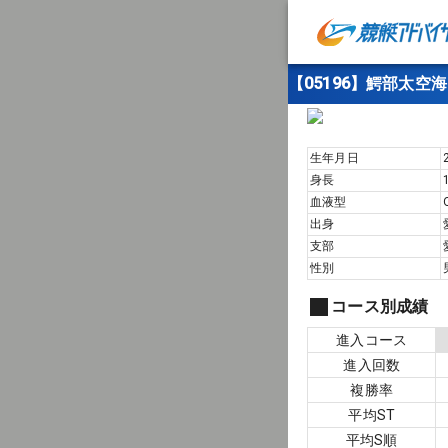
【05196】鰐部太空海
生年月日
身長
血液型
出身
支部
性別
コース別成績
進入コース
進入回数
複勝率
平均ST
平均S順