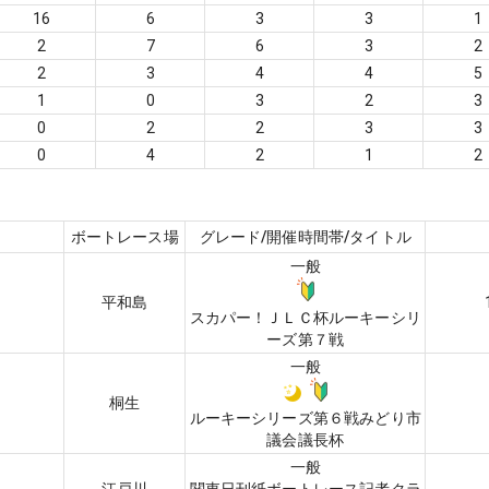
16
6
3
3
1
2
7
6
3
2
2
3
4
4
5
1
0
3
2
3
0
2
2
3
3
0
4
2
1
2
ボートレース場
グレード/開催時間帯/タイトル
一般
平和島
スカパー！ＪＬＣ杯ルーキーシリ
ーズ第７戦
一般
桐生
ルーキーシリーズ第６戦みどり市
議会議長杯
一般