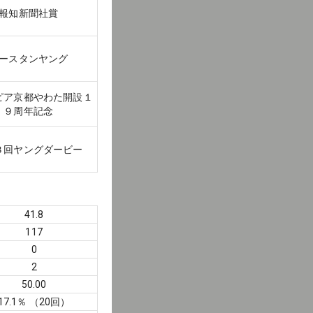
報知新聞社賞
ースタンヤング
ピア京都やわた開設１
９周年記念
３回ヤングダービー
41.8
117
0
2
50.00
17.1
％ （
20
回）