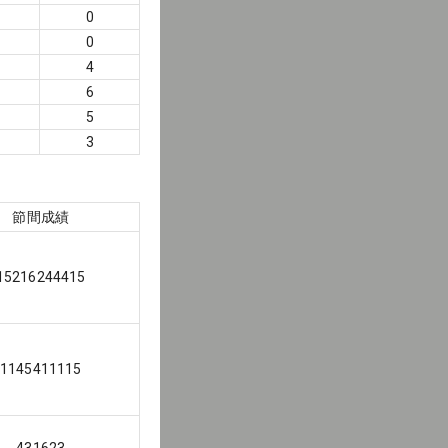
0
0
4
6
5
3
節間成績
1
5
2
1
6
2
4
4
4
1
5
1
1
4
5
4
1
1
1
1
5