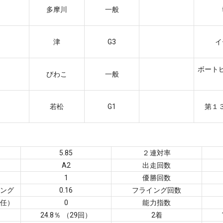
多摩川
一般
津
G3
イ
ボート
びわこ
一般
若松
G1
第１
5.85
２連対率
A2
出走回数
1
優勝回数
ミング
0.16
フライング回数
責任）
0
能力指数
24.8
％ （
29
回）
2着