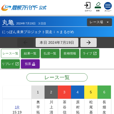
丸亀
レース場
2024
年
7
月
19
日
３日目
にっぽん未来プロジェクト競走ｉｎまるがめ
本日
2024
年
7
月
19
日
レース一覧
結果一覧
払戻一覧
前検情報
ライブ
リプレイ
投票
レース一覧
1
2
3
4
5
6
奥
川
茶
原
松
長
1
R
平
上
谷
村
尾
畑
15:19
拓
清
信
拓
基
友