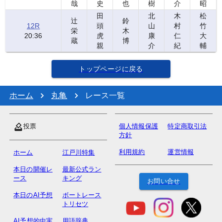
哉
史
也
樹
介
昭
田
北
木
松
辻
鈴
12
R
頭
山
村
竹
栄
木
20:36
虎
康
仁
大
蔵
博
親
介
紀
輔
トップページに戻る
ホーム
丸亀
レース一覧
投票
個人情報保護
特定商取引法
方針
利用規約
運営情報
ホーム
江戸川特集
本日の開催レ
最新公式ラン
ース
キング
お問い合せ
本日のAI予想
ボートレース
トリセツ
AI予想的中実
用語辞典