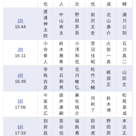
也
人
次
也
成
輔
渡
中
野
前
北
瀬
邊
2
R
山
田
沢
山
川
伸
15:44
将
昇
丈
康
公
太
太
吾
史
介
則
郎
小
鈴
小
菅
占
石
3
R
寺
木
澤
沼
部
川
16:11
拳
雅
和
佳
一
真
人
希
也
昭
真
二
寺
平
北
松
梶
山
4
R
島
石
川
竹
原
田
16:39
吉
和
敏
大
正
丈
彦
男
弘
輔
今
坂
麻
松
河
鈴
5
R
坂
井
生
尾
村
木
17:06
晃
康
慎
基
了
博
広
嗣
介
成
別
茶
福
田
野
本
6
R
府
谷
島
頭
田
吉
17:33
昌
信
勇
虎
昇
正