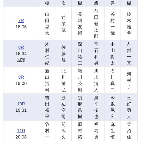
樹
次
樹
親
吾
樹
前
山
長
谷
鈴
辻
田
7
R
田
畑
村
木
栄
健
18:06
晃
友
一
雅
蔵
太
大
輔
哉
希
郎
木
深
平
中
占
8
R
佐
村
山
石
山
部
18:34
藤
仁
祐
和
将
一
固定
旭
紀
二
男
太
真
新
北
瀬
川
石
河
9
R
出
川
川
上
川
村
19:00
浩
敏
公
清
真
了
司
弘
則
人
二
吉
渡
別
奥
今
三
10
R
田
辺
府
平
坂
好
19:31
裕
浩
昌
拓
晃
勇
平
司
樹
也
広
人
谷
前
原
福
麻
菅
11
R
村
沢
村
島
生
沼
20:08
一
丈
拓
勇
慎
佳