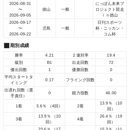
2026-08-31
にっぽん未来プ
〜
徳山
一般
ロジェクト競走
2026-09-05
ｉｎ徳山
2026-09-17
日刊スポーツ
〜
児島
一般
杯・ニッカン・
2026-09-22
コム杯
期別成績
勝率
4.21
２連対率
19.4
級別
B1
出走回数
72
優出回数
1
優勝回数
0
平均スタートタ
0.17
フライング回数
0
イミング
出遅れ回数（選
0
能力指数
46.00
手責任）
13.9
％ （
10
1着
5.6
％ （
4
回）
2着
回）
13.9
％ （
10
26.4
％ （
19
3着
4着
回）
回）
23.6
％ （
17
15.3
％ （
11