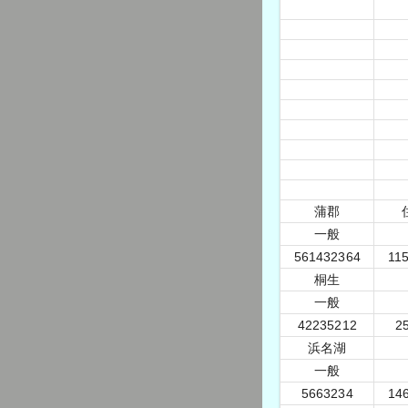
蒲郡
一般
5
6
1
4
3
2
3
6
4
1
1
桐生
一般
4
2
2
3
5
2
1
2
2
浜名湖
一般
5
6
6
3
2
3
4
1
4