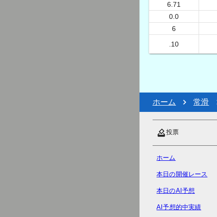
6.71
0.0
6
.10
ホーム
常滑
投票
ホーム
本日の開催レース
本日のAI予想
AI予想的中実績