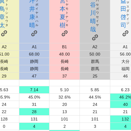
眞
坪
宮
益
マ
ツ
ミ
ハ
マ
谷
ト
ボ
ヤ
セ
ス
鳥
井
本
田
リ
イ
モ
ガ
ダ
川
シ
ヤ
ト
ワ
ケ
章
康
夏
啓
ョ
ス
ナ
セ
イ
晴
ウ
ハ
ツ
イ
ジ
太
晴
樹
司
タ
ル
キ
ヤ
哉
A2
A1
B1
A2
A1
51.00
68.00
48.00
50.00
56.00
長崎
静岡
長崎
群馬
大分
長崎
静岡
長崎
群馬
福岡
29
47
37
25
46
5.63
7.14
5.10
5.85
6.23
35.9
%
45.0
%
32.6
%
44.5
%
46.2
24
31
20
24
40
22
28
13
21
21
128
131
101
101
132
0
4
2
3
4