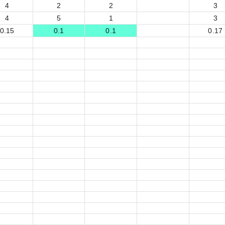
4
2
2
3
4
5
1
3
0.15
0.1
0.1
0.17