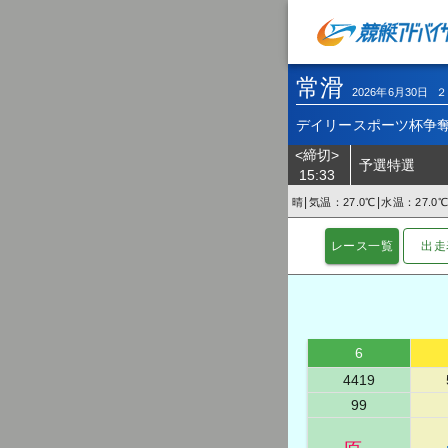
常滑
2026
年
6
月
30
日
２
デイリースポーツ杯争
<締切>
予選特選
15:33
|
|
晴
気温：27.0℃
水温：27.0
レース一覧
出走
6
4419
99