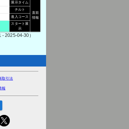
展示タイム
チルト
直前
進入コース
情報
スタート展
示
 - 2025-04-30）
商取引法
情報