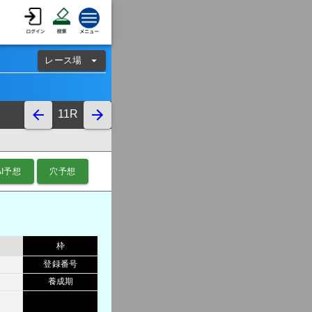
レース場
11
R
AI予想
穴予想
枠
登録番号
養成期