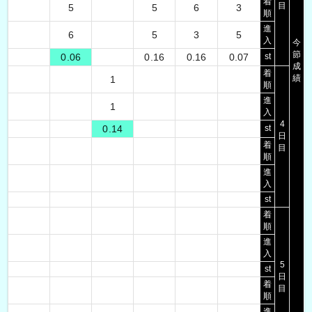
着
目
5
5
6
3
順
進
6
5
3
5
入
今
節
0.06
0.16
0.16
0.07
st
成
着
績
1
順
進
1
入
4
0.14
st
日
着
目
順
進
入
st
着
順
進
入
5
st
日
着
目
順
進