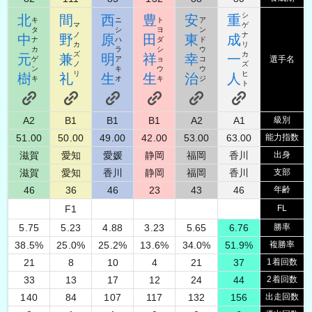
シ
北
間
西
豊
安
重
キ
ニ
ト
ア
マ
ゲ
タ
シ
ヨ
ン
ノ
ナ
中
野
原
田
東
成
ナ
ハ
ダ
ド
カ
リ
カ
ラ
シ
ウ
ズ
カ
元
兼
明
祥
幸
一
選手名
ゲ
ア
ョ
コ
ノ
ズ
ン
キ
ウ
ウ
リ
ヒ
樹
礼
生
生
治
人
キ
オ
キ
ジ
ト
A2
B1
B1
B1
A2
A1
級別
51.00
50.00
49.00
42.00
53.00
63.00
能力指数
滋賀
愛知
愛媛
静岡
福岡
香川
出身
滋賀
愛知
香川
静岡
福岡
香川
支部
46
36
46
23
43
46
年齢
F
1
FL
5.75
5.23
4.88
3.23
5.65
6.76
勝率
38.5
%
25.0
%
25.2
%
13.6
%
34.0
%
51.9
%
複勝率
21
8
10
4
21
37
1着回数
33
13
17
12
24
44
2着回数
140
84
107
117
132
156
出走回数