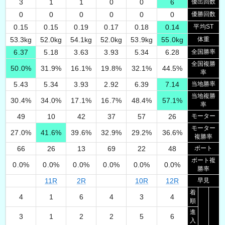
3
1
1
0
0
6
優出回数
0
0
0
0
0
0
優勝回数
0.15
0.15
0.19
0.17
0.18
0.14
平均ST
53.3
kg
52.0
kg
54.1
kg
52.0
kg
53.9
kg
55.0
kg
体重
6.37
5.18
3.63
3.93
5.34
6.28
全国勝率
全国複勝
50.0
%
31.9
%
16.1
%
19.8
%
32.1
%
44.5
%
率
5.43
5.34
3.93
2.92
6.39
7.14
当地勝率
当地複勝
30.4
%
34.0
%
17.1
%
16.7
%
48.4
%
57.1
%
率
49
10
42
37
57
26
モーター
モーター
27.0
%
41.6
%
39.6
%
32.9
%
29.2
%
36.6
%
複勝率
66
26
13
69
22
48
ボート
ボート複
0.0
%
0.0
%
0.0
%
0.0
%
0.0
%
0.0
%
勝率
11
R
2
R
10
R
12
R
早見
着
4
1
6
4
3
4
順
進
3
1
2
2
5
6
入