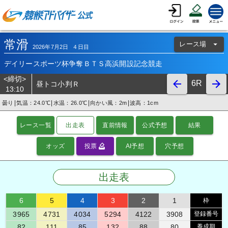
常滑
レース場
2026
年
7
月
2
日
４日目
デイリースポーツ杯争奪ＢＴＳ高浜開設記念競走
<締切>
6
R
昼トコ小判Ｒ
13:10
|
|
|
|
曇り
気温：24.0℃
水温：26.0℃
向かい風：2m
波高：1cm
レース一覧
出走表
直前情報
公式予想
結果
オッズ
投票
AI予想
穴予想
出走表
6
5
4
3
2
1
枠
3965
4731
4034
5294
4122
3908
登録番号
82
111
85
132
88
80
養成期