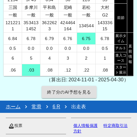
三国
多摩川
平和島
尼崎
若松
大村
一般
一般
一般
一般
一般
G2
前節
1
2
1
2
2
1
3
5
3
4
1
3
3
6
2
2
6
2
4
2
4
4
6
4
1
4
3
3
3
6
1
3
4
5
4
4
1
1
4
5
2
3
1
6
4
1
5
展示タ
6.84
6.78
6.79
6.76
6.75
6.78
イム
直
0.5
0.0
0.0
0.0
0.0
0.5
チルト
前
進入コ
情
6
5
4
3
2
1
ース
報
スター
.06
.03
.08
.12
.22
.08
ト展示
（算出日: 2024-11-01 - 2025-04-30）
終了分のAI予想を見る
ホーム
常滑
6
R
出走表
投票
個人情報保護
特定商取引法
方針