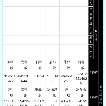
入
st
着
順
進
入
6
st
日
着
目
順
進
入
st
唐津
児島
下関
蒲郡
蒲郡
蒲郡
一般
一般
一般
一般
一般
一般
３節前
2
6
2
3
1
2
3
1
4
5
4
1
6
4
5
1
3
4
5
5
1
6
1
4
4
6
6
5
1
4
4
6
4
5
5
1
2
2
1
4
6
2
5
6
5
6
4
4
5
2
6
1
2
5
3
2
5
前
津
尼崎
桐生
浜名湖
津
浜名湖
走
一般
一般
一般
一般
一般
一般
場
２節前
成
5
1
1
3
4
5
1
5
4
2
2
4
3
3
6
6
6
2
6
5
3
5
2
6
4
3
5
2
4
5
3
6
4
1
5
5
績
2
1
5
4
5
F
4
5
6
5
4
5
6
2
2
6
5
5