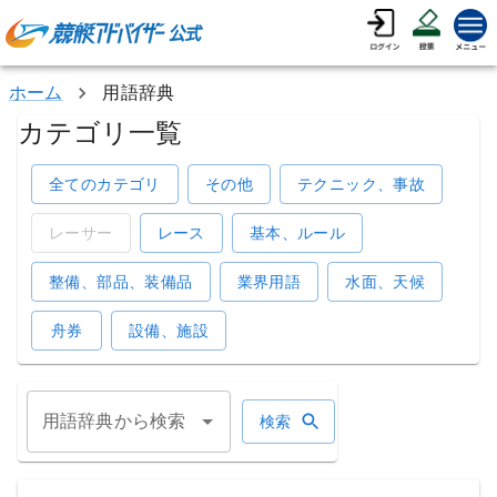
ホーム
用語辞典
カテゴリ一覧
全てのカテゴリ
その他
テクニック、事故
レーサー
レース
基本、ルール
整備、部品、装備品
業界用語
水面、天候
舟券
設備、施設
用語辞典から検索
検索