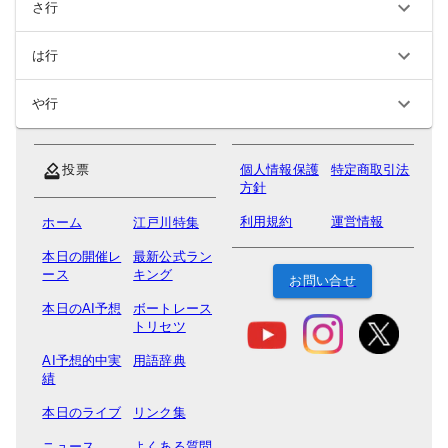
さ行
は行
や行
投票
個人情報保護
特定商取引法
方針
利用規約
運営情報
ホーム
江戸川特集
本日の開催レ
最新公式ラン
ース
キング
お問い合せ
本日のAI予想
ボートレース
トリセツ
AI予想的中実
用語辞典
績
本日のライブ
リンク集
ニュース
よくある質問