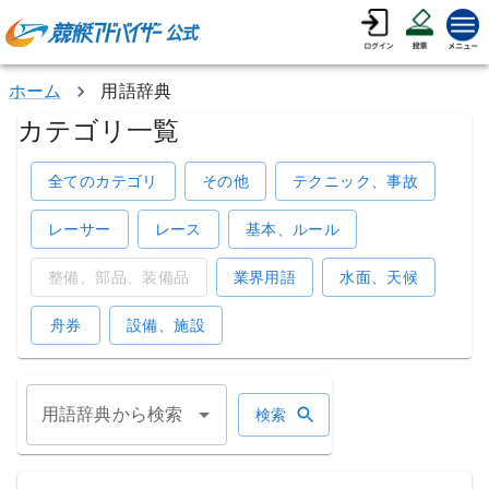
ホーム
用語辞典
カテゴリ一覧
全てのカテゴリ
その他
テクニック、事故
レーサー
レース
基本、ルール
整備、部品、装備品
業界用語
水面、天候
舟券
設備、施設
用語辞典から検索
検索